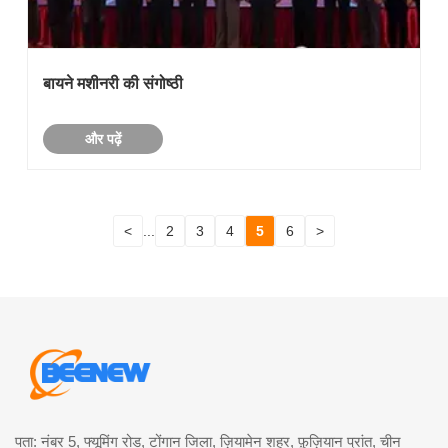
बायने मशीनरी की संगोष्ठी
और पढ़ें
<
...
2
3
4
5
6
>
पता: नंबर 5, फ्यूमिंग रोड, टोंगान जिला, ज़ियामेन शहर, फ़ुज़ियान प्रांत, चीन